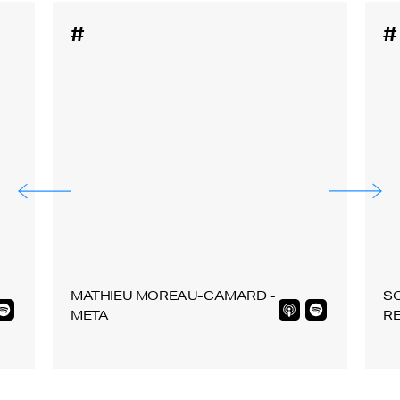
#
#
MATHIEU MOREAU-CAMARD -
SO
META
R