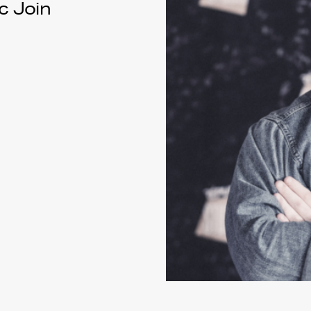
c Join