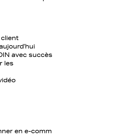
client
aujourd’hui
JOIN avec succès
r les
 vidéo
tonner en e-comm