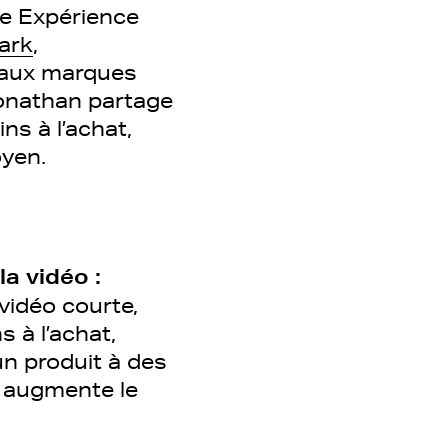
ne Expérience
ark
,
t aux marques
Jonathan partage
ns à l’achat,
oyen.
a vidéo :
 vidéo courte,
 à l’achat,
un produit à des
t augmente le