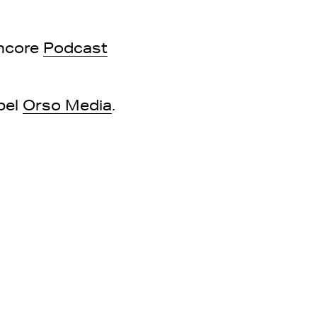
ncore
Podcast
abel
Orso Media
.