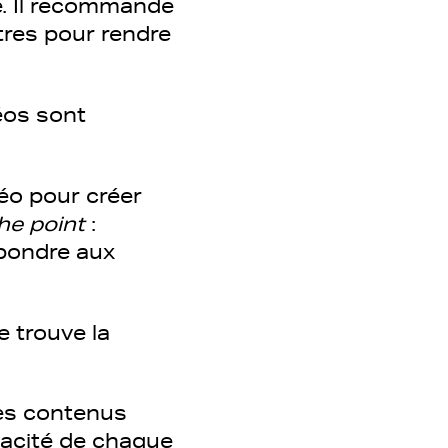
e. Il recommande
tres pour rendre
éos sont
déo pour créer
the point
:
répondre aux
e trouve la
les contenus
icacité de chaque