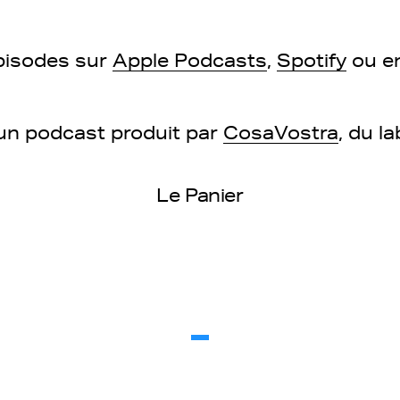
pisodes sur
Apple Podcasts
,
Spotify
ou e
 un podcast produit par
CosaVostra
, du l
Le Panier