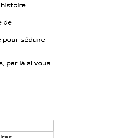
 histoire
e de
e pour séduire
s
, par là si vous
ires