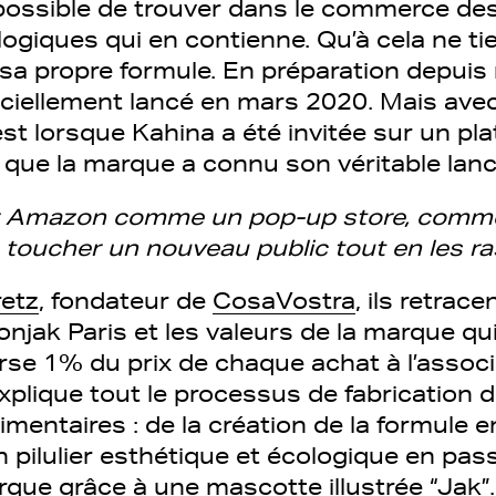
mpossible de trouver dans le commerce d
logiques qui en contienne. Qu’à cela ne tie
 sa propre formule. En préparation depui
iciellement lancé en mars 2020. Mais avec
st lorsque Kahina a été invitée sur un pla
ci, que la marque a connu son véritable la
er Amazon comme un pop-up store, comme 
toucher un nouveau public tout en les ra
retz
, fondateur de
CosaVostra
, ils retrac
jak Paris et les valeurs de la marque qui
rse 1% du prix de chaque achat à l’associ
explique tout le processus de fabrication 
entaires : de la création de la formule en
un pilulier esthétique et écologique en pas
rque grâce à une mascotte illustrée “Jak”.