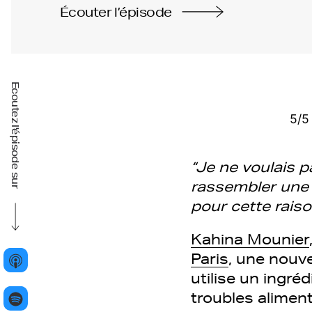
Écouter l’épisode
Ecoutez l'épisode sur
5/5 
“Je ne voulais 
rassembler une 
pour cette rais
Kahina Mounier
Paris
, une nouv
utilise un ingré
troubles aliment