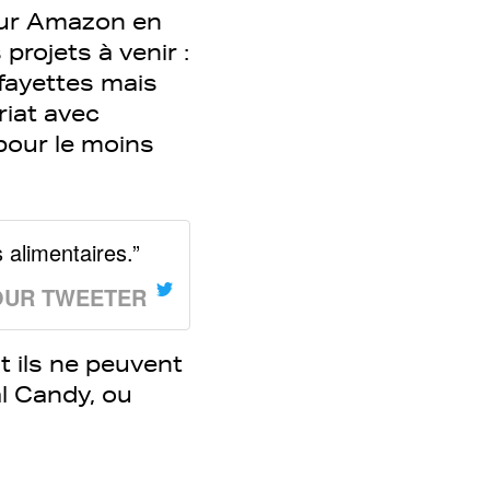
 sur Amazon en
 projets à venir :
afayettes mais
riat avec
pour le moins
 alimentaires.”
OUR TWEETER
t ils ne peuvent
al Candy, ou