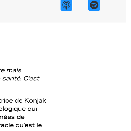
re mais
santé. C’est
atrice de
Konjak
ologique qui
nnées de
acle qu’est le