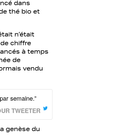
ancé dans
de thé bio et
ait n’était
de chiffre
t lancés à temps
nnée de
sormais vendu
par semaine.”
OUR TWEETER
e la genèse du