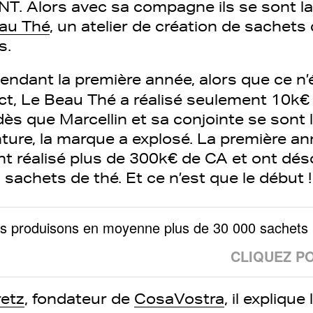
T. Alors avec sa compagne ils se sont l
au Thé
, un atelier de création de sachets 
s.
endant la première année, alors que ce n’ét
ct, Le Beau Thé a réalisé seulement 10k€ 
 dès que Marcellin et sa conjointe se son
nture, la marque a explosé. La première a
ont réalisé plus de 300k€ de CA et ont dé
sachets de thé. Et ce n’est que le début !
us produisons en moyenne plus de 30 000 sachets 
CLIQUEZ P
retz
, fondateur de
CosaVostra
, il expliqu