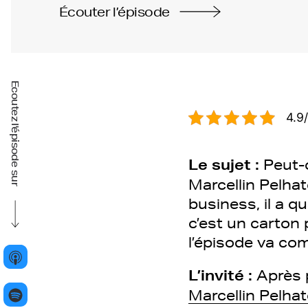
Écouter l’épisode
Ecoutez l'épisode sur
4.9/
Le sujet :
Peut-
Marcellin Pelhat
business, il a 
c’est un carton
l’épisode va c
L’invité :
Après 
Marcellin Pelha