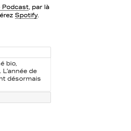
 Podcast
, par là
férez
Spotify
.
é bio,
. L’année de
ont désormais