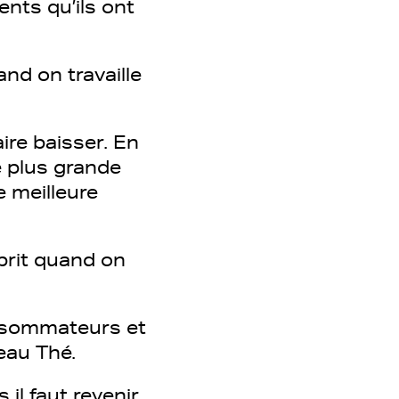
nts qu’ils ont
and on travaille
aire baisser. En
e plus grande
e meilleure
esprit quand on
onsommateurs et
Beau Thé.
 il faut revenir