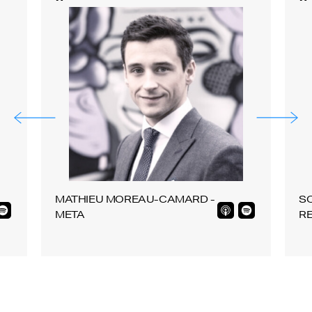
MATHIEU MOREAU-CAMARD -
SO
META
R