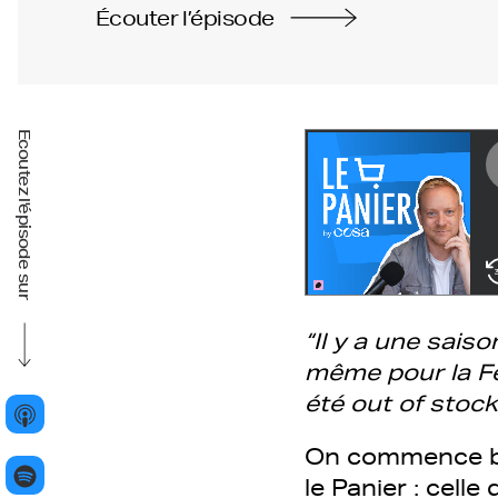
Écouter l’épisode
Ecoutez l'épisode sur
“Il y a une sais
même pour la Fê
été out of stoc
On commence bie
le Panier : celle