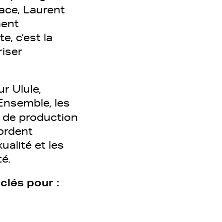
lace, Laurent
ment
e, c’est la
iser
r Ulule,
nsemble, les
, de production
bordent
ualité et les
té.
clés pour :