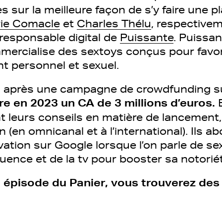
 sur la meilleure façon de s’y faire une p
ie Comacle
et
Charles Thélu
, respective
 responsable digital de
Puissante
. Puissant
ercialise des sextoys conçus pour favor
t personnel et sexuel.
 après une campagne de crowdfunding su
e en 2023 un CA de 3 millions d’euros.
E
nt leurs conseils en matière de lancement
n (en omnicanal et à l’international). Ils a
vation sur Google lorsque l’on parle de sex
nfluence et de la tv pour booster sa notorié
épisode du Panier, vous trouverez des 