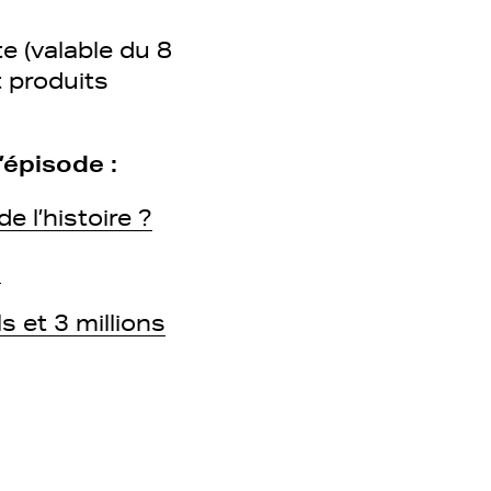
e (valable du 8
 produits
’épisode :
 l’histoire ?
g
s et 3 millions