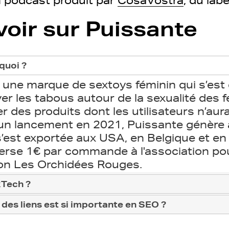
n podcast produit par
CosaVostra
, du lab
voir sur Puissante
 quoi ?
 une marque de sextoys féminin qui s’es
ver les tabous autour de la sexualité des
 des produits dont les utilisateurs n’aur
un lancement en 2021, Puissante génère 
’est exportée aux USA, en Belgique et en
erse 1€ par commande à l'association pour
sion Les Orchidées Rouges.
xTech ?
 des liens est si importante en SEO ?