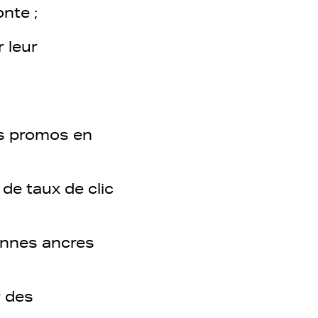
onte ;
 leur
es promos en
de taux de clic
onnes ancres
r des