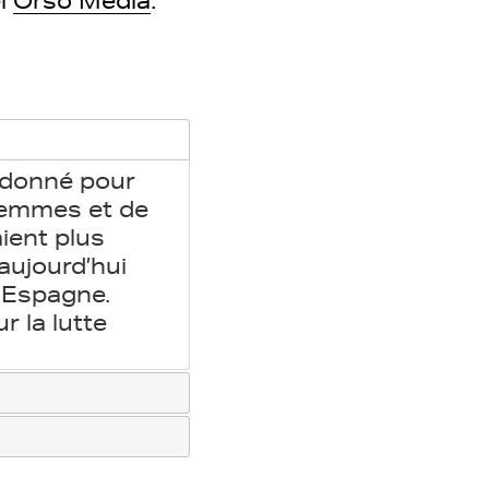
el
Orso Media
.
t donné pour
 femmes et de
aient plus
aujourd’hui
 Espagne.
 la lutte