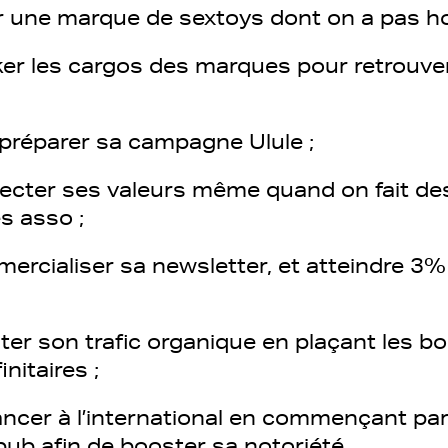
r une marque de sextoys dont on a pas h
ker les cargos des marques pour retrouver
 préparer sa campagne Ulule ;
ecter ses valeurs même quand on fait d
es asso ;
rcialiser sa newsletter, et atteindre 3% 
ter son trafic organique en plaçant les b
initaires ;
lancer à l’international en commençant pa
ub afin de booster sa notoriété