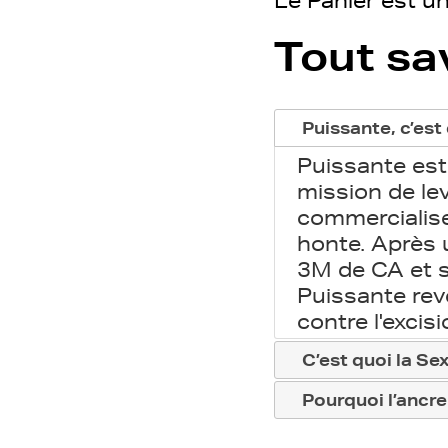
Le Panier est u
Tout sa
Puissante, c’est
Puissante est
mission de le
commercialiser
honte. Après 
3M de CA et s
Puissante rev
contre l'exci
C’est quoi la Se
Pourquoi l’ancre