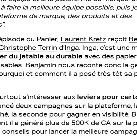
à faire la meilleure équipe possible, puis j
ateforme de marque, des produits et des
”.
épisode du Panier,
Laurent Kretz
reçoit
Be
Christophe Terrin
d’
Inga
. Inga, c’est une 
er du jetable au durable
avec des papier
isables. Benjamin nous raconte donc la g
ourquoi et comment il a posé très tôt sa 
surtout s’intéresser aux
leviers pour cart
 lancé deux campagnes sur la plateforme, 
hé, la seconde pour gagner en visibilité.
t il a généré plus de 500K de CA sur la p
conseils pour lancer la meilleure campag