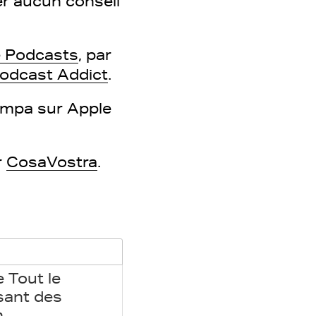
ter aucun conseil
 Podcasts
, par
odcast Addict
.
sympa sur Apple
r
CosaVostra
.
 Tout le
sant des
n