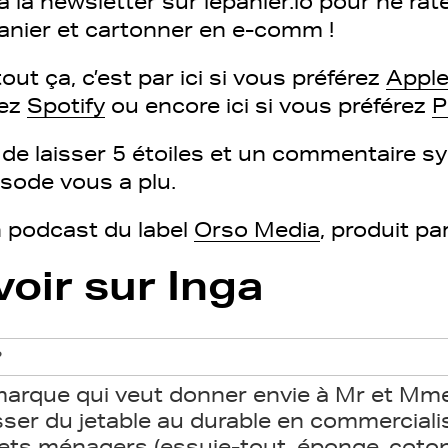
à la newsletter sur lepanier.io pour ne ra
Panier et cartonner en e-comm !
out ça, c’est par ici si vous préférez
Apple
rez
Spotify
ou encore ici si vous préférez
P
s de laisser 5 étoiles et un commentaire 
isode vous a plu.
n podcast du label
Orso Media
, produit pa
voir sur Inga
?
a marque qui veut donner envie à Mr et Mme
er du jetable au durable en commerciali
jets ménagers (essuie-tout, éponge, coto