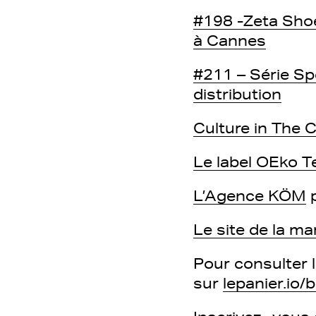
#198 -Zeta Shoe
à Cannes
#211 – Série Spé
distribution
Culture in The C
Le label OEko T
L’Agence KÖM
p
Le site de la ma
Pour consulter 
sur
lepanier.io