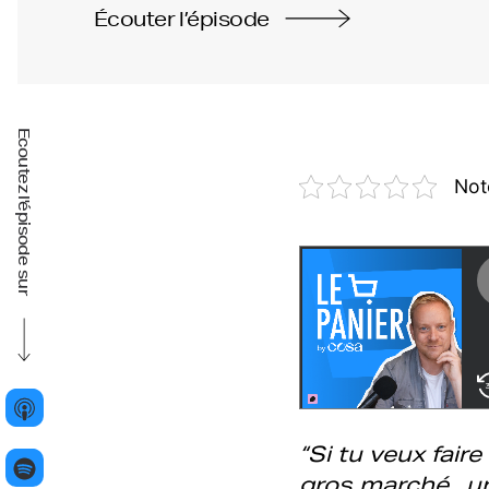
Écouter l’épisode
Ecoutez l'épisode sur
Not
“Si tu veux fair
gros marché, un