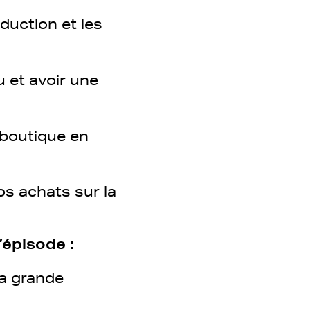
duction et les
u et avoir une
 boutique en
os achats sur la
.
’épisode :
la grande