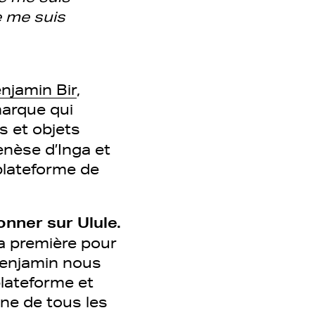
e me suis
njamin Bir
,
marque qui
s et objets
enèse d’Inga et
plateforme de
onner sur Ulule.
la première pour
 Benjamin nous
lateforme et
ne de tous les