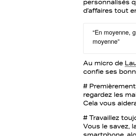
personnalisés q
d’affaires tout e
“En moyenne, gr
moyenne”
Au micro de
Lau
confie ses bonn
# Premièrement :
regardez les mai
Cela vous aidera
# Travaillez tou
Vous le savez, l
smartphone, alor