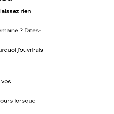
laissez rien
emaine ? Dites-
quoi j’ouvrirais
z vos
jours lorsque