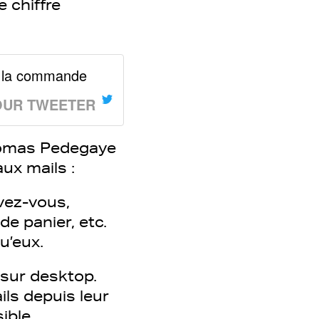
 chiffre
0x la commande
OUR TWEETER
homas Pedegaye
ux mails :
ivez-vous,
de panier, etc.
u’eux.
 sur desktop.
ils depuis leur
ible.