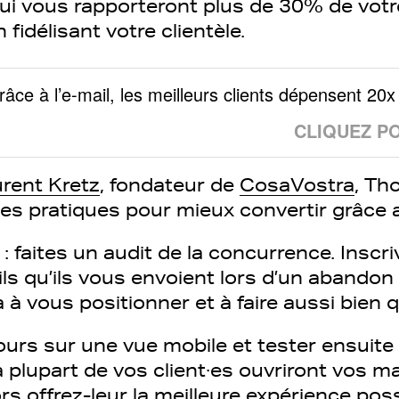
ui vous rapporteront plus de 30% de votre
n fidélisant votre clientèle.
âce à l’e-mail, les meilleurs clients dépensent 2
CLIQUEZ P
rent Kretz
, fondateur de
CosaVostra
, T
es pratiques pour mieux convertir grâce a
 faites un audit de la concurrence. Inscr
ls qu’ils vous envoient lors d’un abandon 
 à vous positionner et à faire aussi bien q
jours sur une vue mobile et tester ensuite
a plupart de vos client·es ouvriront vos ma
s offrez-leur la meilleure expérience poss