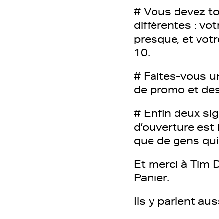
# Vous devez to
différentes : vo
presque, et vot
10.
# Faites-vous un
de promo et des
# Enfin deux sig
d’ouverture est
que de gens qu
Et merci à Tim 
Panier.
Ils y parlent au