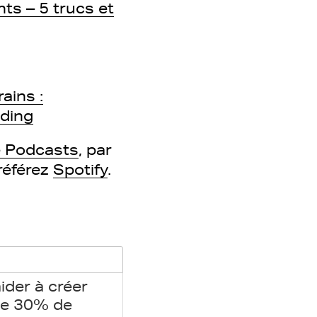
nts – 5 trucs et
ains :
nding
 Podcasts
, par
référez
Spotify
.
ider à créer
 de 30% de