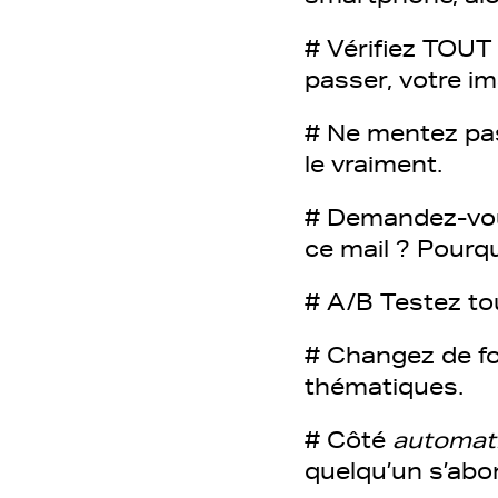
# Vérifiez TOUT 
passer, votre i
# Ne mentez pas
le vraiment.
# Demandez-vous 
ce mail ? Pourqu
# A/B Testez to
# Changez de fo
thématiques.
# Côté
automat
quelqu’un s’abo