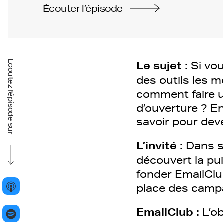
Écouter l’épisode
Ecoutez l'épisode sur
Le sujet :
Si vou
des outils les m
comment faire u
d’ouverture ? En
savoir pour deven
L’invité :
Dans s
découvert la pui
fonder
EmailClu
place des camp
EmailClub :
L’o