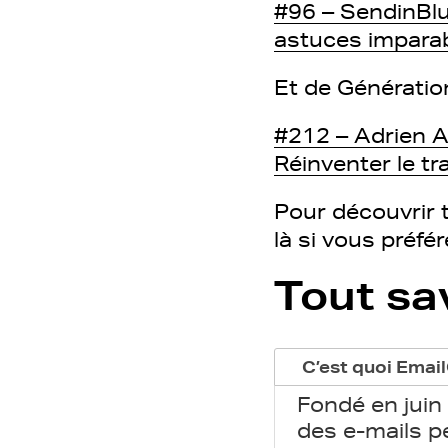
#96 – SendinBlue
astuces imparab
Et de Génération
#212 – Adrien A
Réinventer le tr
Pour découvrir t
là si vous préfé
Tout sa
C’est quoi Email
Fondé en juin
des e-mails p