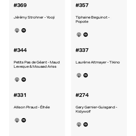
#369
#357
Jérémy Strohner - Yooji
Tiphaine Beguinot -
Popote
#344
#337
Petits Pas de Géant - Maud
Laurène Altmayer - Tikino
Leveque & Mouaad Ariss
#331
#274
Allison Piraud - Élhée
Gary Garnier-Guisgand -
Kidywolf