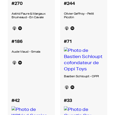
#270
#244
Astrid Faure & Margaux
Olivier Geffroy - Petit
Bruineaud - En Cavale
Picotin
#186
#71
Aude Viaud - Smala
Bastien Schloupt - OPPI
#42
#33