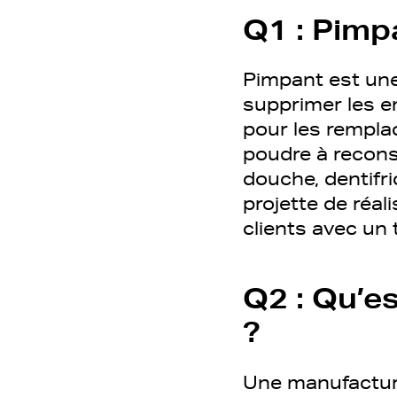
Q1 : Pimpa
Pimpant est une
supprimer les e
pour les remplac
poudre à reconst
douche, dentifri
projette de réal
clients avec un
Q2 : Qu’e
?
Une manufacture