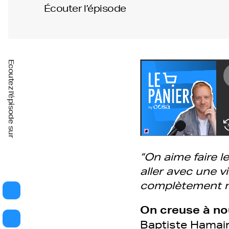
Écouter l’épisode
Ecoutez l'épisode sur
“On aime faire l
aller avec une v
complètement no
On creuse à no
Baptiste Hamai