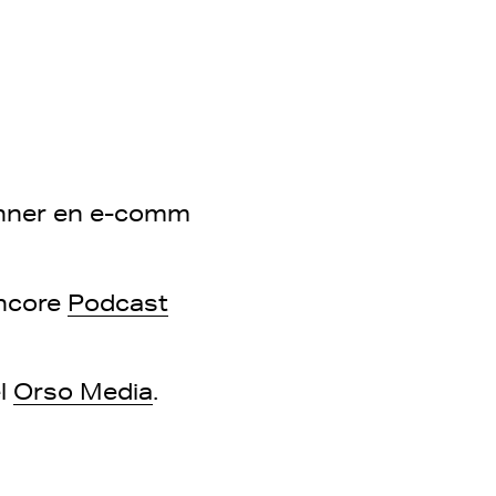
tonner en e-comm
ncore
Podcast
el
Orso Media
.