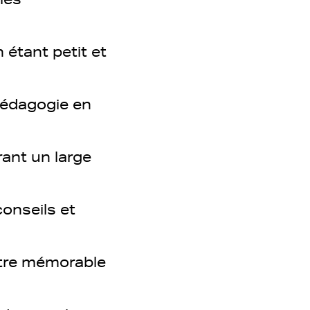
 étant petit et
 pédagogie en
rant un large
conseils et
tre mémorable