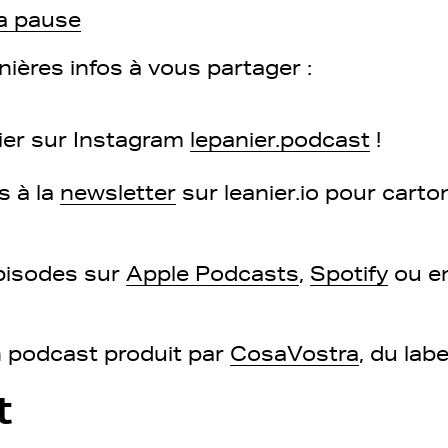
a pause
nières infos à vous partager :
ier sur Instagram
lepanier.podcast
!
s à la
newsletter
sur leanier.io pour car
pisodes sur
Apple Podcasts
,
Spotify
ou e
n podcast produit par
CosaVostra
, du lab
t