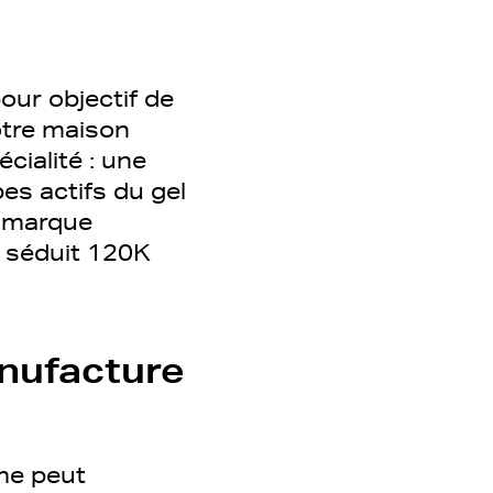
ur objectif de
otre maison
cialité : une
es actifs du gel
a marque
jà séduit 120K
anufacture
me peut