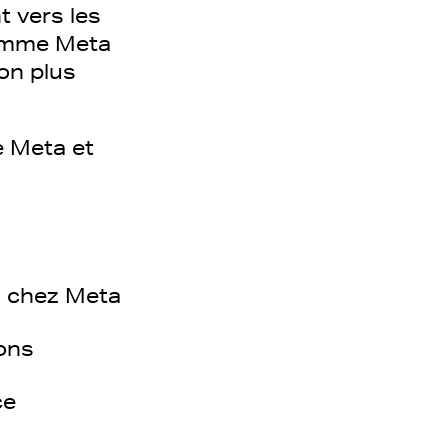
t vers les
comme Meta
on plus
e Meta et
s chez Meta
ions
ce