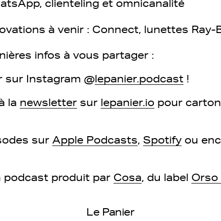
tsApp, clienteling et omnicanalité
ovations à venir : Connect, lunettes Ray-B
ières infos à vous partager :
r sur Instagram @
lepanier.podcast
!
à la
newsletter
sur
lepanier.io
pour carto
isodes sur
Apple Podcasts
,
Spotify
ou en
n podcast produit par
Cosa
, du label
Orso
Le Panier