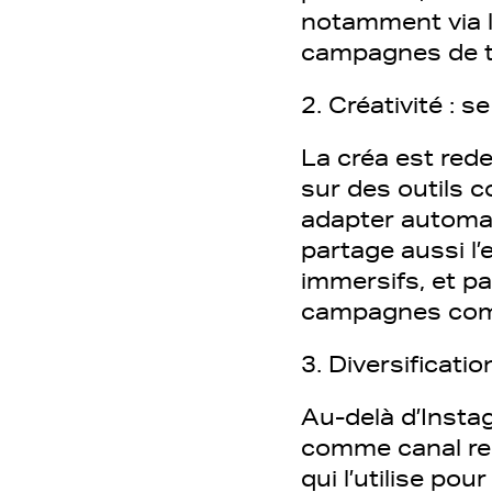
notamment via l
campagnes de typ
2. Créativité : 
La créa est red
sur des outils 
adapter automa
partage aussi l’
immersifs, et p
campagnes combi
3. Diversificatio
Au-delà d’Inst
comme canal rela
qui l’utilise pour