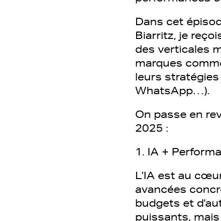
Dans cet épisod
Biarritz, je reç
des verticales 
marques comme 
leurs stratégie
WhatsApp…).
On passe en rev
2025 :
1. IA + Perform
L’IA est au cœu
avancées concrè
budgets et d’au
puissants, mais 