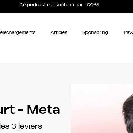
Ce podcast est soutenu par
Téléchargements
Articles
Sponsoring
Trav
rt - Meta
 les 3 leviers