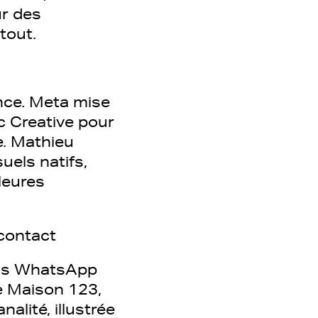
ur des
tout.
nce. Meta mise
 Creative pour
. Mathieu
uels natifs,
leures
 contact
ais WhatsApp
de Maison 123,
analité, illustrée