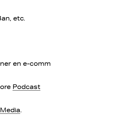
an, etc.
nner en e-comm
core
Podcast
 Media
.