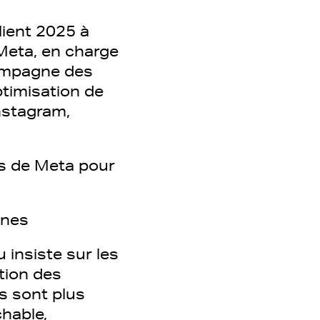
lient 2025 à
 Meta, en charge
compagne des
timisation de
nstagram,
es de Meta pour
gnes
insiste sur les
tion des
s sont plus
chable,