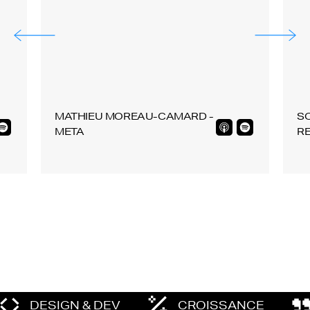
MATHIEU MOREAU-CAMARD -
SO
META
R
DESIGN & DEV
CROISSANCE