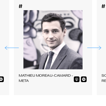
#
#
MATHIEU MOREAU-CAMARD -
SO
META
R