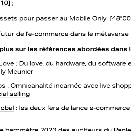
10] ;
ssets pour passer au Mobile Only [48”00]
futur de l’e-commerce dans le métaverse [
plus sur les références abordées dans l
ove : Du love, du hardware, du software 
lly Meunier
s : Omnicanalité incarnée avec live shopp
al selling
lobal
: les deux fers de lance e-commerce
le baromètre 2023 des auditeurs du Panie