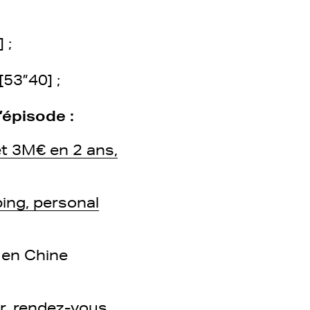
 ;
53”40] ;
’épisode :
et 3M€ en 2 ans,
ing, personal
 en Chine
r, rendez-vous