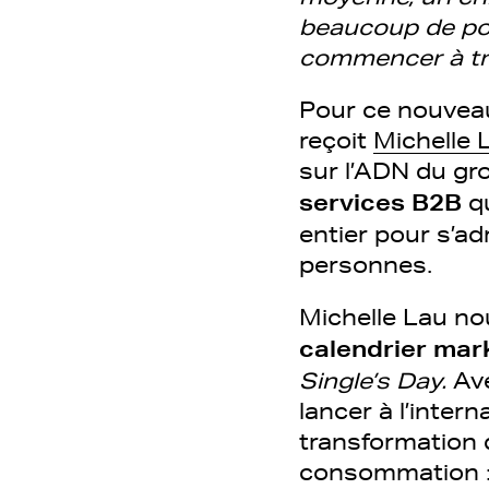
beaucoup de pot
commencer à trav
Pour ce nouveau
reçoit
Michelle 
sur l’ADN du gro
services B2B
q
entier pour s’ad
personnes.
Michelle Lau no
calendrier mar
Single’s Day.
Ave
lancer à l’inter
transformation 
consommation : m