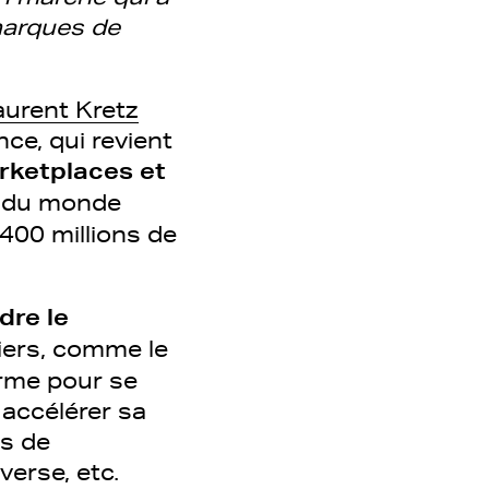
marques de
aurent Kretz
ce, qui revient
rketplaces et
s du monde
 400 millions de
re le
iers, comme le
orme pour se
 accélérer sa
es de
verse, etc.