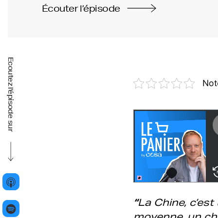
Écouter l’épisode
Ecoutez l'épisode sur
Not
“
La Chine, c’est
moyenne, un chif