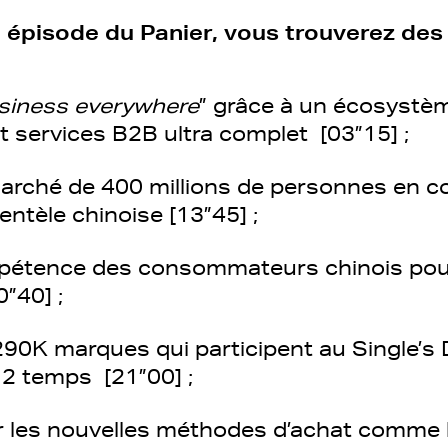
épisode du Panier, vous trouverez des 
siness everywhere
” grâce à un écosystè
t services B2B ultra complet [03”15] ;
arché de 400 millions de personnes en
lientèle chinoise [13”45] ;
appétence des consommateurs chinois pour
”40] ;
 290K marques qui participent au Single’s
 2 temps [21”00] ;
ur les nouvelles méthodes d’achat comme l