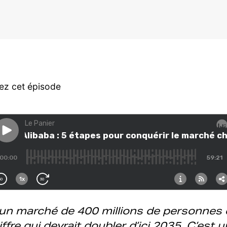
ez cet épisode
 un marché de 400 millions de personnes 
fre qui devrait doubler d’ici 2035. C’est 