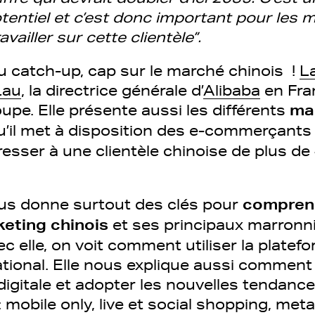
entiel et c’est donc important pour les 
ailler sur cette clientèle”.
 catch-up, cap sur le marché chinois !
L
Lau
, la directrice générale d’
Alibaba
en Fran
upe. Elle présente aussi les différents
ma
u’il met à disposition des e-commerçant
resser à une clientèle chinoise de plus de
us donne surtout des clés pour
comprend
keting chinois
et ses principaux marronn
c elle, on voit comment utiliser la platef
national. Elle nous explique aussi comment
digitale et adopter les nouvelles tendanc
obile only, live et social shopping, meta