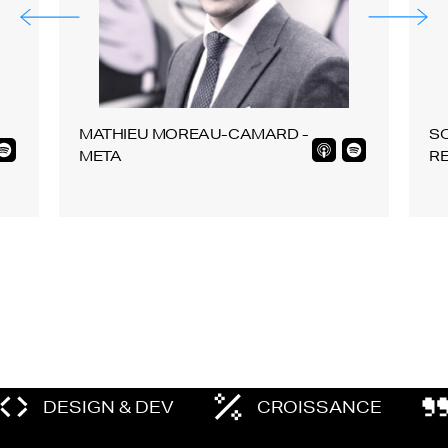
MATHIEU MOREAU-CAMARD -
SO
META
R
DESIGN & DEV
CROISSANCE